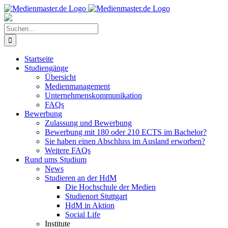
Zum
Inhalt
springen
Suche
nach:
Startseite
Studiengänge
Übersicht
Medienmanagement
Unternehmenskommunikation
FAQs
Bewerbung
Zulassung und Bewerbung
Bewerbung mit 180 oder 210 ECTS im Bachelor?
Sie haben einen Abschluss im Ausland erworben?
Weitere FAQs
Rund ums Studium
News
Studieren an der HdM
Die Hochschule der Medien
Studienort Stuttgart
HdM in Aktion
Social Life
Institute