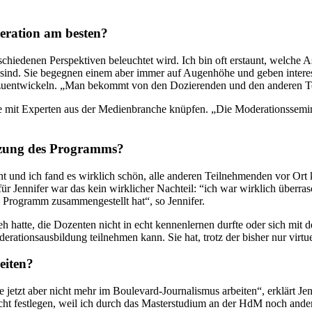
eration am besten?
chiedenen Perspektiven beleuchtet wird. Ich bin oft erstaunt, welche 
is sind. Sie begegnen einem aber immer auf Augenhöhe und geben interes
terzuentwickeln. „Man bekommt von den Dozierenden und den anderen 
e mit Experten aus der Medienbranche knüpfen. „Die Moderationssemi
etzung des Programms?
 und ich fand es wirklich schön, alle anderen Teilnehmenden vor Ort 
r Jennifer war das kein wirklicher Nachteil: “ich war wirklich überras
les Programm zusammengestellt hat“, so Jennifer.
dreh hatte, die Dozenten nicht in echt kennenlernen durfte oder sich m
derationsausbildung teilnehmen kann. Sie hat, trotz der bisher nur virt
eiten?
tzt aber nicht mehr im Boulevard-Journalismus arbeiten“, erklärt Jenni
icht festlegen, weil ich durch das Masterstudium an der HdM noch and