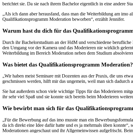
berichtet sie. Da sie nach ihrem Bachelor eigentlich in eine andere St
„Als ich dann aber herausfand, dass man die Weiterbildung am imo a
Qualifikationsprogramm Moderation beworben“, erzählt Jennifer.
Warum hast du dich für das Qualifikationsprogramm
Durch ihr Bachelorstudium an der HdM und verschiedene berufliche Er
den Umgang vor der Kamera und das Moderieren nie wirklich gelernt ha
Weiterbildung im Bereich Moderation neben dem Studium absolviere
Was bietet das Qualifikationsprogramm Moderation?
„Wir haben meist Seminare mit Dozenten aus der Praxis, die uns etwa
geschmissen werden, hilft mir das ungemein, weil man sich dadurch a
Sie hat außerdem schon viele wichtige Tipps für das Moderieren mitg
ihr sehr viel Spaß und sie konnte sich bereits beim Moderieren weit
Wie bewirbt man sich für das Qualifikationsprogra
„Für die Bewerbung auf das imo musste man ein Bewerbungsformular a
da ich direkt eine Idee dafür hatte und es ja mehrmals üben konnte“,
Moderationen angeschaut und ihr Allgemeinwissen aufgefrischt. Beim