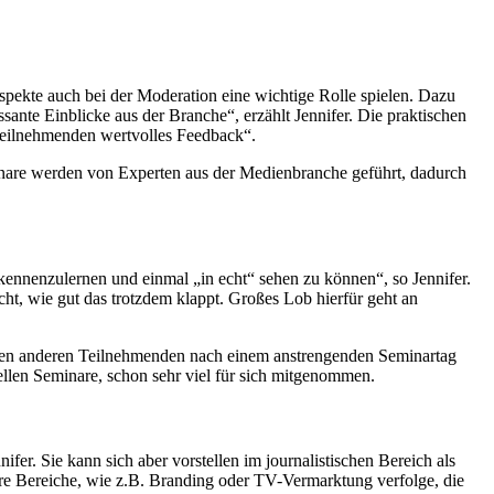
Aspekte auch bei der Moderation eine wichtige Rolle spielen. Dazu
sante Einblicke aus der Branche“, erzählt Jennifer. Die praktischen
Teilnehmenden wertvolles Feedback“.
nare werden von Experten aus der Medienbranche geführt, dadurch
kennenzulernen und einmal „in echt“ sehen zu können“, so Jennifer.
cht, wie gut das trotzdem klappt. Großes Lob hierfür geht an
it den anderen Teilnehmenden nach einem anstrengenden Seminartag
uellen Seminare, schon sehr viel für sich mitgenommen.
fer. Sie kann sich aber vorstellen im journalistischen Bereich als
ere Bereiche, wie z.B. Branding oder TV-Vermarktung verfolge, die