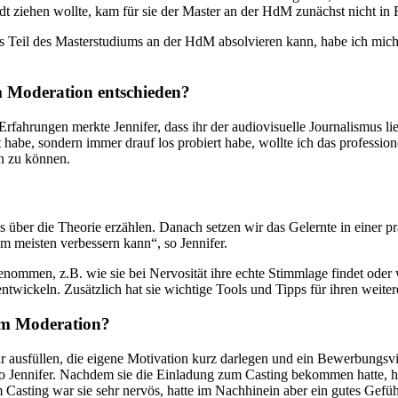
adt ziehen wollte, kam für sie der Master an der HdM zunächst nicht in 
ls Teil des Masterstudiums an der HdM absolvieren kann, habe ich mi
 Moderation entschieden?
fahrungen merkte Jennifer, dass ihr der audiovisuelle Journalismus l
be, sondern immer drauf los probiert habe, wollte ich das professionel
n zu können.
s über die Theorie erzählen. Danach setzen wir das Gelernte in einer 
m meisten verbessern kann“, so Jennifer.
enommen, z.B. wie sie bei Nervosität ihre echte Stimmlage findet ode
erentwickeln. Zusätzlich hat sie wichtige Tools und Tipps für ihren we
mm Moderation?
usfüllen, die eigene Motivation kurz darlegen und ein Bewerbungsvid
 so Jennifer. Nachdem sie die Einladung zum Casting bekommen hatte, hat
 Casting war sie sehr nervös, hatte im Nachhinein aber ein gutes Gef