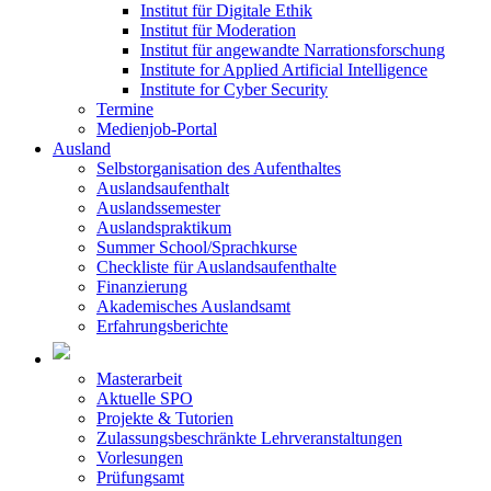
Institut für Digitale Ethik
Institut für Moderation
Institut für angewandte Narrationsforschung
Institute for Applied Artificial Intelligence
Institute for Cyber Security
Termine
Medienjob-Portal
Ausland
Selbstorganisation des Aufenthaltes
Auslandsaufenthalt
Auslandssemester
Auslandspraktikum
Summer School/Sprachkurse
Checkliste für Auslandsaufenthalte
Finanzierung
Akademisches Auslandsamt
Erfahrungsberichte
Masterarbeit
Aktuelle SPO
Projekte & Tutorien
Zulassungsbeschränkte Lehrveranstaltungen
Vorlesungen
Prüfungsamt