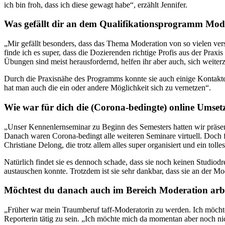
ich bin froh, dass ich diese gewagt habe“, erzählt Jennifer.
Was gefällt dir an dem Qualifikationsprogramm Mod
„Mir gefällt besonders, dass das Thema Moderation von so vielen vers
finde ich es super, dass die Dozierenden richtige Profis aus der Prax
Übungen sind meist herausfordernd, helfen ihr aber auch, sich wei
Durch die Praxisnähe des Programms konnte sie auch einige Kontakt
hat man auch die ein oder andere Möglichkeit sich zu vernetzen“.
Wie war für dich die (Corona-bedingte) online Ums
„Unser Kennenlernseminar zu Beginn des Semesters hatten wir präsent
Danach waren Corona-bedingt alle weiteren Seminare virtuell. Doch fü
Christiane Delong, die trotz allem alles super organisiert und ein tol
Natürlich findet sie es dennoch schade, dass sie noch keinen Studio
austauschen konnte. Trotzdem ist sie sehr dankbar, dass sie an der Mo
Möchtest du danach auch im Bereich Moderation arb
„Früher war mein Traumberuf taff-Moderatorin zu werden. Ich möchte je
Reporterin tätig zu sein. „Ich möchte mich da momentan aber noch n