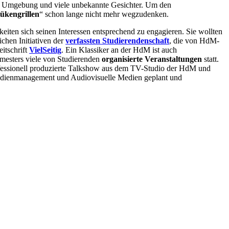
eue Umgebung und viele unbekannte Gesichter. Um den
ükengrillen
“ schon lange nicht mehr wegzudenken.
iten sich seinen Interessen entsprechend zu engagieren. Sie wollten
ichen Initiativen der
verfassten Studierendenschaft
, die von HdM-
eitschrift
VielSeitig
. Ein Klassiker an der HdM ist auch
emesters viele von Studierenden
organisierte Veranstaltungen
statt.
ofessionell produzierte Talkshow aus dem TV-Studio der HdM und
Medienmanagement und Audiovisuelle Medien geplant und