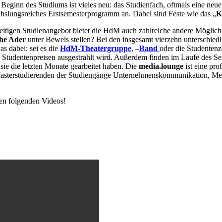
Beginn des Studiums ist vieles neu: das Studienfach, oftmals eine n
hslungsreiches Erstsemesterprogramm an. Dabei sind Feste wie das „
K
itigen Studienangebot bietet die HdM auch zahlreiche andere Möglichke
che Ader
unter Beweis stellen? Bei den insgesamt vierzehn unterschiedl
as dabei: sei es die
HdM-Theatergruppe
, –
Band
oder die Studentenz
u Studentenpreisen ausgestrahlt wird. Außerdem finden im Laufe des S
 sie die letzten Monate gearbeitet haben. Die
media.lounge
ist eine pr
en Masterstudierenden der Studiengänge Unternehmenskommunikation, 
den folgenden Videos!