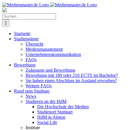
Zum
Inhalt
springen
Suche
nach:
Startseite
Studiengänge
Übersicht
Medienmanagement
Unternehmenskommunikation
FAQs
Bewerbung
Zulassung und Bewerbung
Bewerbung mit 180 oder 210 ECTS im Bachelor?
Sie haben einen Abschluss im Ausland erworben?
Weitere FAQs
Rund ums Studium
News
Studieren an der HdM
Die Hochschule der Medien
Studienort Stuttgart
HdM in Aktion
Social Life
Institute