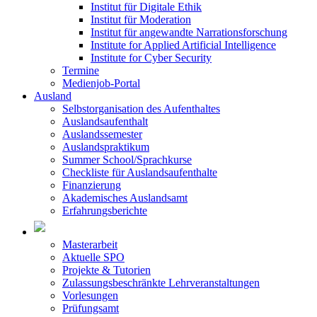
Institut für Digitale Ethik
Institut für Moderation
Institut für angewandte Narrationsforschung
Institute for Applied Artificial Intelligence
Institute for Cyber Security
Termine
Medienjob-Portal
Ausland
Selbstorganisation des Aufenthaltes
Auslandsaufenthalt
Auslandssemester
Auslandspraktikum
Summer School/Sprachkurse
Checkliste für Auslandsaufenthalte
Finanzierung
Akademisches Auslandsamt
Erfahrungsberichte
Masterarbeit
Aktuelle SPO
Projekte & Tutorien
Zulassungsbeschränkte Lehrveranstaltungen
Vorlesungen
Prüfungsamt