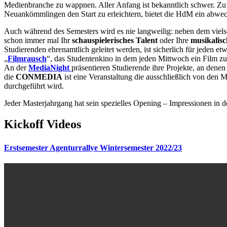
Medienbranche zu wappnen. Aller Anfang ist bekanntlich schwer. Zu 
Neuankömmlingen den Start zu erleichtern, bietet die HdM ein abwec
Auch während des Semesters wird es nie langweilig: neben dem vielse
schon immer mal Ihr
schauspielerisches Talent
oder Ihre
musikalis
Studierenden ehrenamtlich geleitet werden, ist sicherlich für jeden etw
„
Filmrausch
“, das Studentenkino in dem jeden Mittwoch ein Film z
An der
MediaNight
präsentieren Studierende ihre Projekte, an denen
die
CONMEDIA
ist eine Veranstaltung die ausschließlich von d
durchgeführt wird.
Jeder Masterjahrgang hat sein spezielles Opening – Impressionen in 
Kickoff Videos
Erstsemester Agenturrallye Wintersemester 2022/23