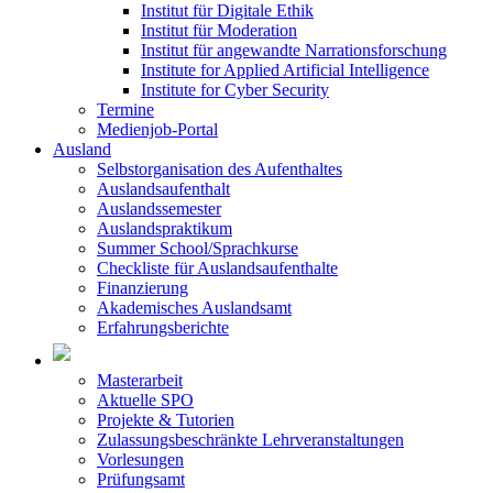
Institut für Digitale Ethik
Institut für Moderation
Institut für angewandte Narrationsforschung
Institute for Applied Artificial Intelligence
Institute for Cyber Security
Termine
Medienjob-Portal
Ausland
Selbstorganisation des Aufenthaltes
Auslandsaufenthalt
Auslandssemester
Auslandspraktikum
Summer School/Sprachkurse
Checkliste für Auslandsaufenthalte
Finanzierung
Akademisches Auslandsamt
Erfahrungsberichte
Masterarbeit
Aktuelle SPO
Projekte & Tutorien
Zulassungsbeschränkte Lehrveranstaltungen
Vorlesungen
Prüfungsamt