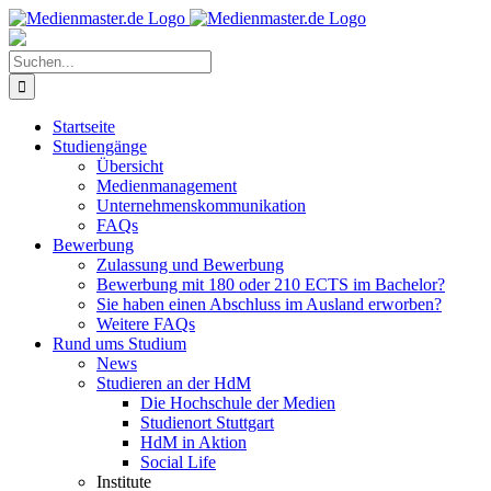
Zum
Inhalt
springen
Suche
nach:
Startseite
Studiengänge
Übersicht
Medienmanagement
Unternehmenskommunikation
FAQs
Bewerbung
Zulassung und Bewerbung
Bewerbung mit 180 oder 210 ECTS im Bachelor?
Sie haben einen Abschluss im Ausland erworben?
Weitere FAQs
Rund ums Studium
News
Studieren an der HdM
Die Hochschule der Medien
Studienort Stuttgart
HdM in Aktion
Social Life
Institute